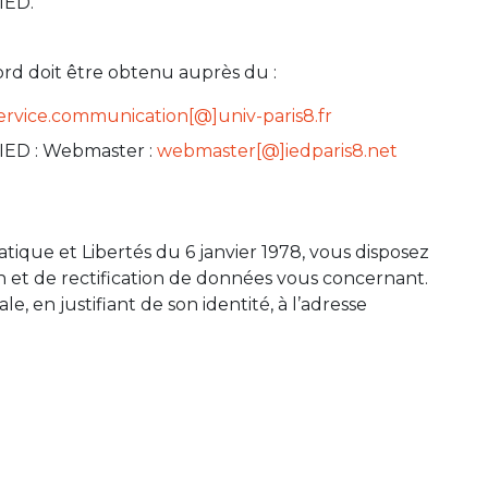
IED.
ord doit être obtenu auprès du :
ervice.communication[@]univ-paris8.fr
IED : Webmaster :
webmaster[@]iedparis8.net
tique et Libertés du 6 janvier 1978, vous disposez
on et de rectification de données vous concernant.
le, en justifiant de son identité, à l’adresse