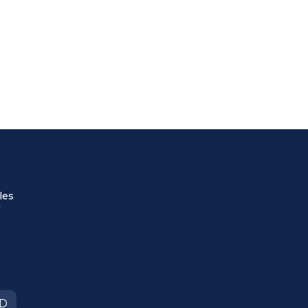
les
!
ED