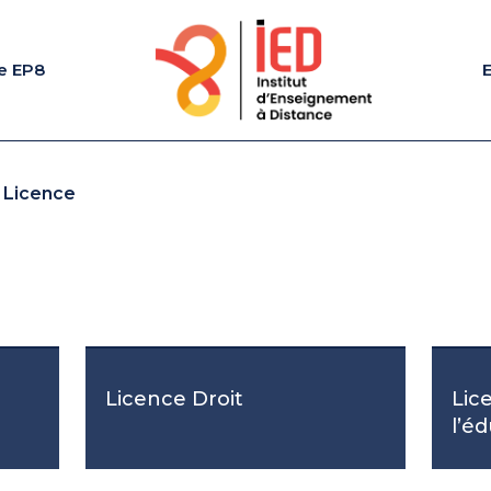
e EP8
Licence
Licence Droit
Lic
l’é